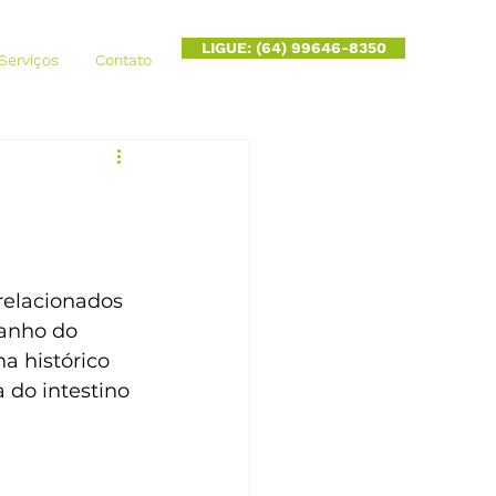
LIGUE: (64) 99646-8350
Serviços
Contato
relacionados 
manho do 
a histórico 
 do intestino 