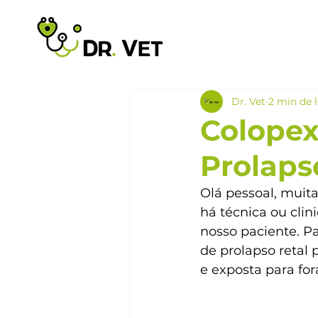
Dr. Vet
2 min de l
Colopex
Prolaps
Olá pessoal, muit
há técnica ou cli
nosso paciente. Pa
de prolapso retal 
e exposta para fo