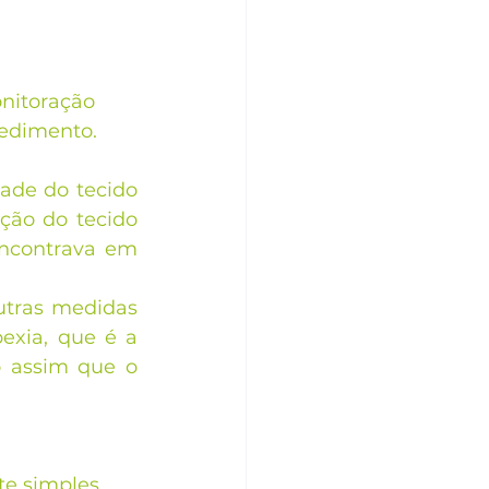
nitoração 
cedimento.
de do tecido 
ão do tecido 
ncontrava em 
utras medidas 
exia, que é a 
 assim que o 
e simples, 