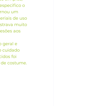
specifico o 
ornou um 
eriais de uso 
strava muito 
esões aos 
 geral e 
o cuidado 
dos foi 
 de costume.